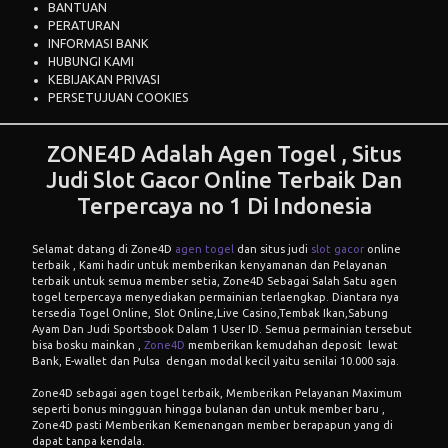
BANTUAN
PERATURAN
INFORMASI BANK
HUBUNGI KAMI
KEBIJAKAN PRIVASI
PERSETUJUAN COOKIES
ZONE4D Adalah Agen Togel , Situs
Judi Slot Gacor Online Terbaik Dan
Terpercaya no 1 Di Indonesia
Selamat datang di Zone4D
agen togel
dan situs judi
slot gacor
online
terbaik , Kami hadir untuk memberikan kenyamanan dan Pelayanan
terbaik untuk semua member setia, Zone4D Sebagai Salah Satu agen
togel terpercaya menyediakan permainian terlaengkap. Diantara nya
tersedia Togel Online, Slot Online,Live Casino,Tembak Ikan,Sabung
Ayam Dan Judi Sportsbook Dalam 1 User ID. Semua permainian tersebut
bisa bosku mainkan ,
Zone4D
memberikan kemudahan deposit lewat
Bank, E-wallet dan Pulsa dengan modal kecil yaitu senilai 10.000 saja.
Zone4D sebagai agen togel terbaik, Memberikan Pelayanan Maximum
seperti bonus mingguan hingga bulanan dan untuk member baru ,
Zone4D pasti Memberikan Kemenangan member berapapun yang di
dapat tanpa kendala.