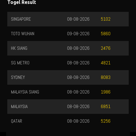
Togel Result
SINGAPORE
08-08-2026
5102
TOTO WUHAN
09-08-2026
5860
HK SIANG
08-08-2026
2476
SG METRO
08-08-2026
4821
SYDNEY
08-08-2026
8083
MALAYSIA SIANG
08-08-2026
1986
MALAYSIA
08-08-2026
6851
QATAR
08-08-2026
5256