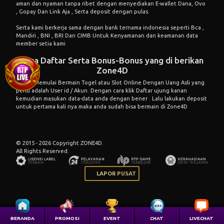
aman dan nyaman tanpa ribet dengan menyediakan E-wallet Dana, Ovo
, Gopay Dan Link Aja , Serta deposit dengan pulas.
Serta kami berkerja sama dengan bank ternama indonesia seperti Bca ,
Mandiri , BNI , BRI Dan CIMB Untuk Kenyamanan dan keamanan data
member setia kami
Cara Daftar Serta Bonus-Bonus yang di berikan
Zone4D
Untuk Memulai Bermain Togel atau Slot Online Dengan Uang Asli yang
perlu adalah User id / Akun. Dengan cara klik Daftar ujung kanan
kemudian masukan data-data anda dengan bener . Lalu lakukan deposit
untuk pertama kali nya maka anda sudah bisa bermain di Zone4D
© 2015 - 2026 Copyright ZONE4D.
All Rights Reserved.
LAPOR PUSAT
BERANDA
PROMOSI
EVENT
CHAT
LIVECHAT