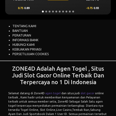
0.75
0.89
-0.75
0.93
TENTANG KAMI
BANTUAN
PERATURAN
INFORMASI BANK
HUBUNGI KAMI
KEBIJAKAN PRIVASI
PERSETUJUAN COOKIES
ZONE4D Adalah Agen Togel , Situs
Judi Slot Gacor Online Terbaik Dan
Terpercaya no 1 Di Indonesia
Selamat datang di Zone4D
agen togel
dan situs judi
slot gacor
online
terbaik , Kami hadir untuk memberikan kenyamanan dan Pelayanan
terbaik untuk semua member setia, Zone4D Sebagai Salah Satu agen
togel terpercaya menyediakan permainian terlaengkap. Diantara nya
tersedia Togel Online, Slot Online,Live Casino,Tembak Ikan,Sabung
Ayam Dan Judi Sportsbook Dalam 1 User ID. Semua permainian tersebut