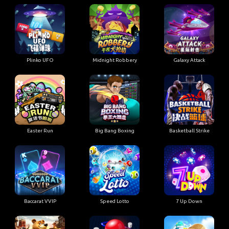
Plinko UFO
Midnight Robbery
Galaxy Attack
Easter Run
Big Bang Boxing
Basketball Strike
Baccarat VVIP
Speed Lotto
7 Up Down