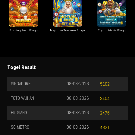
Burning Pearl Bingo
Neptune Treasure Bingo
Crypto Mania Bingo
Togel Result
SINGAPORE
08-08-2026
5102
TOTO WUHAN
08-08-2026
3454
HK SIANG
08-08-2026
2476
SG METRO
08-08-2026
4821