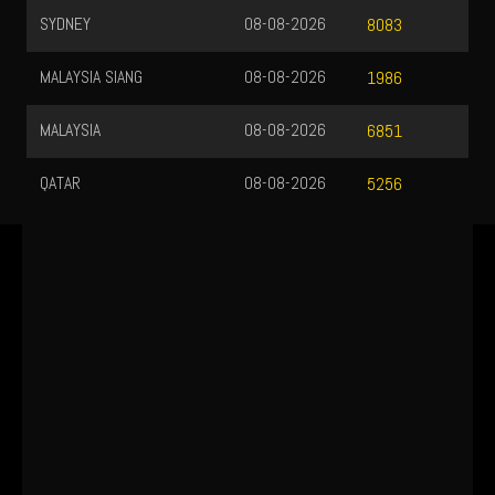
SYDNEY
08-08-2026
8083
MALAYSIA SIANG
08-08-2026
1986
MALAYSIA
08-08-2026
6851
QATAR
08-08-2026
5256