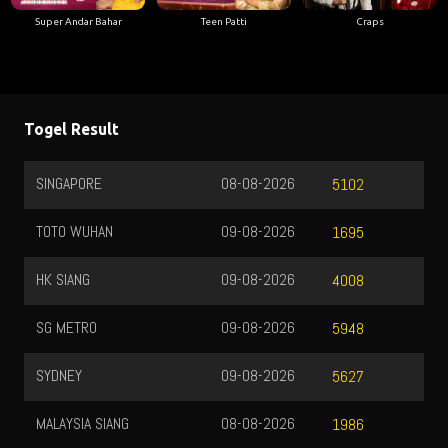
Super Andar Bahar
Teen Patti
Craps
Togel Result
SINGAPORE
08-08-2026
5102
TOTO WUHAN
09-08-2026
1695
HK SIANG
09-08-2026
4008
SG METRO
09-08-2026
5948
SYDNEY
09-08-2026
5627
MALAYSIA SIANG
08-08-2026
1986