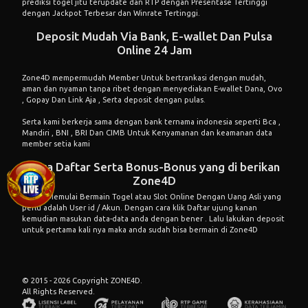
prediksi togel jitu terupdate dan RTP dengan Presentase Tertinggi
dengan Jackpot Terbesar dan Winrate Tertinggi.
Deposit Mudah Via Bank, E-wallet Dan Pulsa
Online 24 Jam
Zone4D mempermudah Member Untuk bertrankasi dengan mudah,
aman dan nyaman tanpa ribet dengan menyediakan E-wallet Dana, Ovo
, Gopay Dan Link Aja , Serta deposit dengan pulas.
Serta kami berkerja sama dengan bank ternama indonesia seperti Bca ,
Mandiri , BNI , BRI Dan CIMB Untuk Kenyamanan dan keamanan data
member setia kami
Cara Daftar Serta Bonus-Bonus yang di berikan
Zone4D
Untuk Memulai Bermain Togel atau Slot Online Dengan Uang Asli yang
perlu adalah User id / Akun. Dengan cara klik Daftar ujung kanan
kemudian masukan data-data anda dengan bener . Lalu lakukan deposit
untuk pertama kali nya maka anda sudah bisa bermain di Zone4D
© 2015 - 2026 Copyright ZONE4D.
All Rights Reserved.