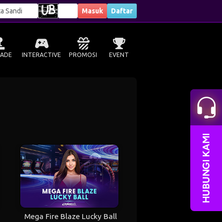
A, MAKA TIDAK AKAN DIPROSES!! SALAM JACKPOT ZONE4D
SELAMAT DA
Masuk
Daftar
ADE
INTERACTIVE
PROMOSI
EVENT
Mega Fire Blaze Lucky Ball