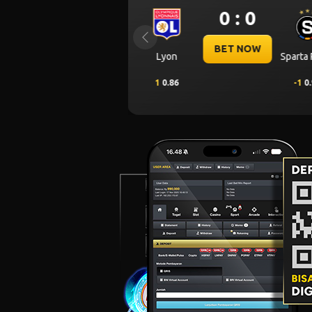
1 : 0
Previous
BET NOW
e-Bayern
e-A
Munchen
0.25
0.64
-0.25