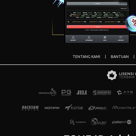
TENTANG KAMI
|
BANTUAN
|