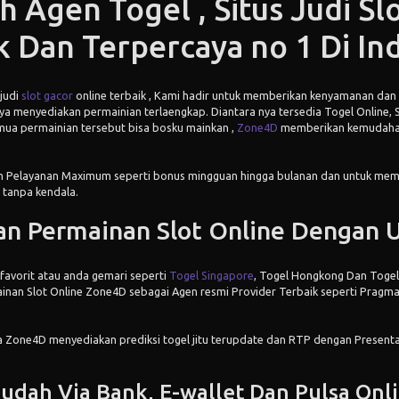
Agen Togel , Situs Judi Sl
k Dan Terpercaya no 1 Di In
 judi
slot gacor
online terbaik , Kami hadir untuk memberikan kenyamanan dan
a menyediakan permainian terlaengkap. Diantara nya tersedia Togel Online, 
mua permainian tersebut bisa bosku mainkan ,
Zone4D
memberikan kemudahan 
an Pelayanan Maximum seperti bonus mingguan hingga bulanan dan untuk mem
tanpa kendala.
an Permainan Slot Online Dengan U
favorit atau anda gemari seperti
Togel Singapore
, Togel Hongkong Dan Togel
nan Slot Online Zone4D sebagai Agen resmi Provider Terbaik seperti Pragmati
one4D menyediakan prediksi togel jitu terupdate dan RTP dengan Presenta
udah Via Bank, E-wallet Dan Pulsa Onl