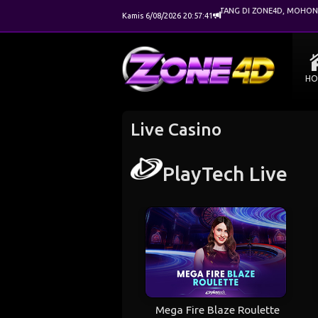
SELAMAT DATANG DI ZONE4D, MOHON SELALU C
Kamis 6/08/2026 20:57:42
HO
Live Casino
PlayTech Live
Mega Fire Blaze Roulette