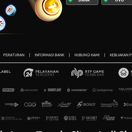
PERATURAN
|
INFORMASI BANK
|
HUBUNGI KAMI
|
KEBIJAKAN P