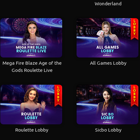
Wonderland
Mega Fire Blaze Age of the
All Games Lobby
Gods Roulette Live
Roulette Lobby
Sicbo Lobby