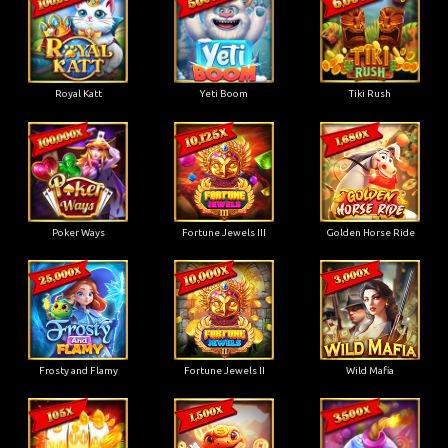
Royal Katt
Yeti Boom
Tiki Rush
Poker Ways
Fortune Jewels III
Golden Horse Ride
Frosty and Flamy
Fortune Jewels II
Wild Mafia