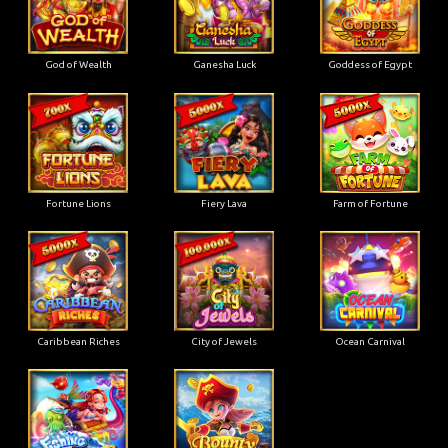
God of Wealth
Ganesha Luck
Goddess of Egypt
Fortune Lions
Fiery Lava
Farm of Fortune
Caribbean Riches
City of Jewels
Ocean Carnival